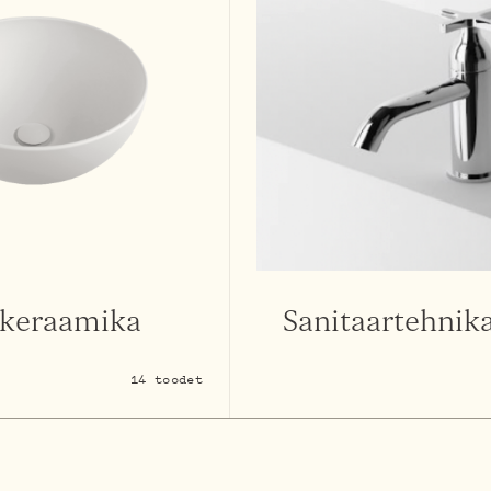
rkeraamika
Sanitaartehnik
14 toodet