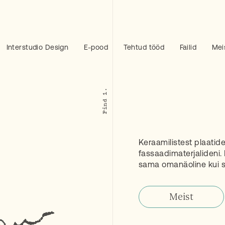
Interstudio Design
E-pood
Tehtud tööd
Failid
Mei
e
Keraamilistest plaatide
fassaadimaterjalideni.
sama omanäoline kui s
Meist