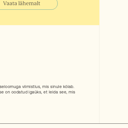
Vaata lähemalt
 iseloomuga viimistlus, mis sinule kõlab.
se on oodatud igaüks, et leida see, mis