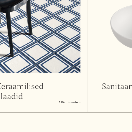
eraamilised
Sanitaa
laadid
106 toodet