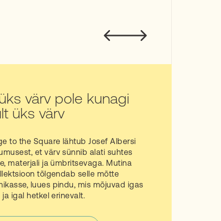
 üks värv pole kunagi
lt üks värv
 to the Square lähtub Josef Albersi
musest, et värv sünnib alati suhtes
e, materjali ja ümbritsevaga. Mutina
llektsioon tõlgendab selle mõtte
ikasse, luues pindu, mis mõjuvad igas
ja igal hetkel erinevalt.