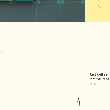
Just sellise
Interstudios
oma.