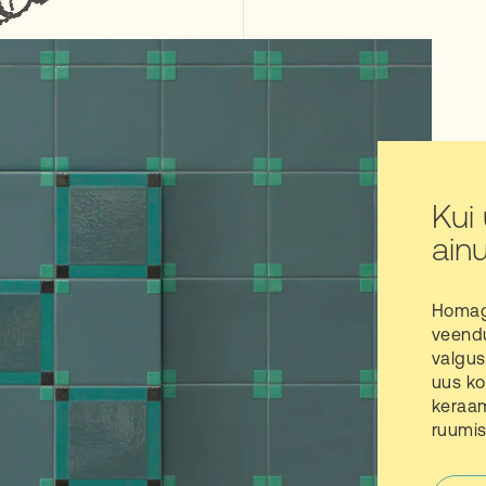
Kui
ainu
Homage
veendu
valgus
uus ko
keraam
ruumis 