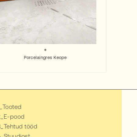
Porcelaingres
Keope
Tooted
E-pood
Tehtud tööd
Stuudiost