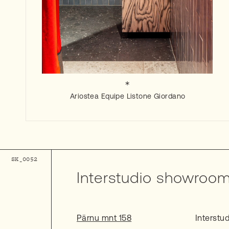
Ariostea
Equipe
Listone Giordano
Interstudio showroo
Pärnu mnt 158
Interstu