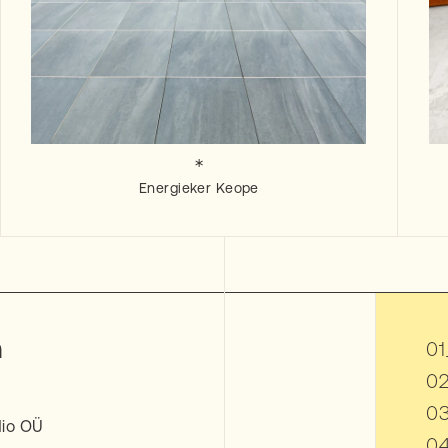
Energieker
Keope
m
dio OÜ