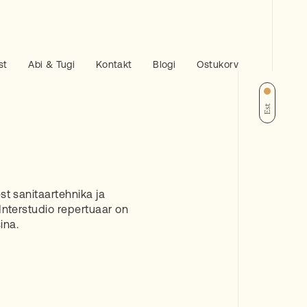
st
Abi & Tugi
Kontakt
Blogi
Ostukorv
Est
st sanitaartehnika ja
 Interstudio repertuaar on
ina.