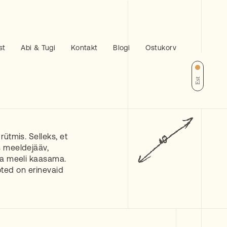
st
Abi & Tugi
Kontakt
Blogi
Ostukorv
Est
ütmis. Selleks, et
 meeldejääv,
a meeli kaasama.
ooted on erinevaid