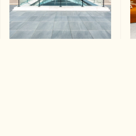
Energieker
Keope
Narva Pneumohall