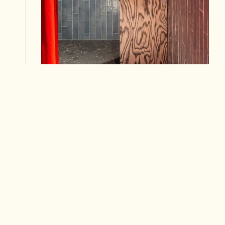
Ariostea
Equipe
Listone Giordano
Aroma bistroo