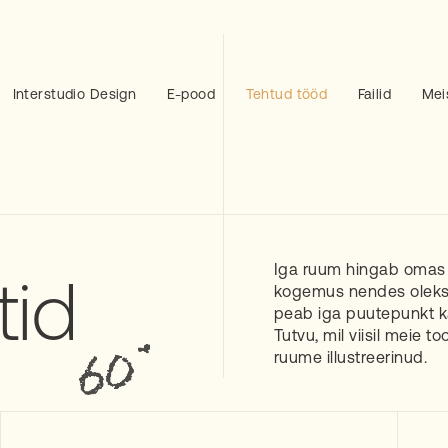
Interstudio Design
E-pood
Tehtud tööd
Failid
Mei
Iga ruum hingab omas r
tid
kogemus nendes oleks
peab iga puutepunkt k
Tutvu, mil viisil meie t
ruume illustreerinud.