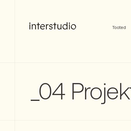
Skip
to
content
Tooted
Interstudio
_04 Projek