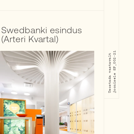
Swedbanki esindus
(Arteri Kvartal)
joonisele SP_002-21
Teostada vastavalt