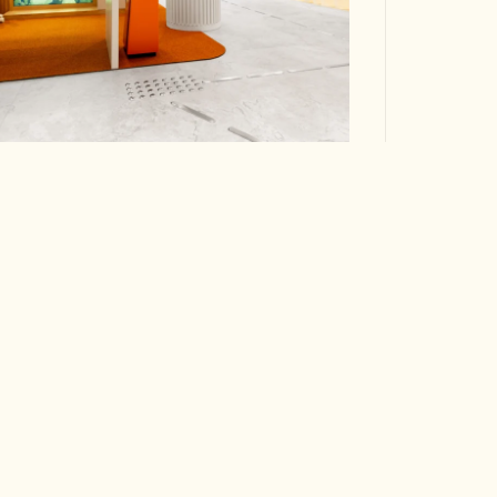
Porcelaingres
Keope
Jysk