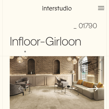
Skip
to
Interstudio
content
_ 01790
Infloor-Girloon