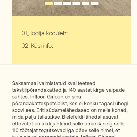
Tootja koduleht
Küsi infot
Saksamaal valmistatud kvaliteetsed
tekstiilpõrandakatted ja 140 aastat kirge vaipade
suhtes. Infloor-Girloon on sinu
põrandakattespetsialist, kes ei kohku tagasi ühegi
soovi ees. Eriti südamelähedased on meile kohad,
mida palju tallatakse. Bielefeldi lähedal asuvat
ettevõtet on alati juhtinud selle omanik ning selle
110 töötajat tegutsevad iga päev selle nimel, et
tuua sinuni paremaid tooteid. Infloor-Girlooni