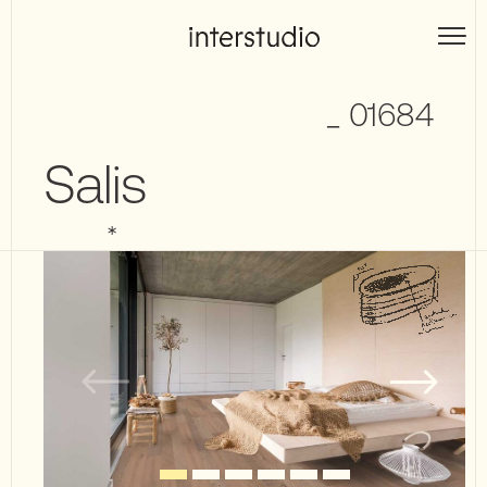
Skip
to
Interstudio
content
_ 01684
Salis