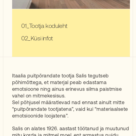
Tootja koduleht
Küsi infot
Itaalia puitpõrandate tootja Salis tegutseb
põhimõttega, et materjal peab edastama
emotsioone ning ainus erinevus silma paistmise
vahel on mitmekesisus.
Sel põhjusel määratlevad nad ennast ainult mitte
“puitpõrandate tootjatena”, vaid kui “materiaalsete
emotsioonide loojatena”.
Salis on alates 1926. aastast töötanud ja muutunud
mitu korda ja mitmel moel, ent armastus puidu