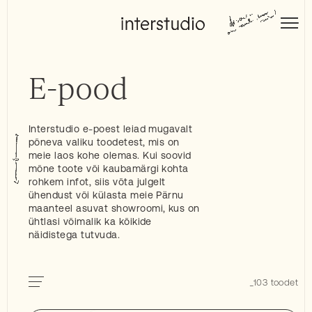
Skip
to
Interstudio
content
E-pood
Interstudio e-poest leiad mugavalt
põneva valiku toodetest, mis on
meie laos kohe olemas. Kui soovid
mõne toote või kaubamärgi kohta
rohkem infot, siis võta julgelt
ühendust või külasta meie Pärnu
maanteel asuvat showroomi, kus on
ühtlasi võimalik ka kõikide
näidistega tutvuda.
_103 toodet