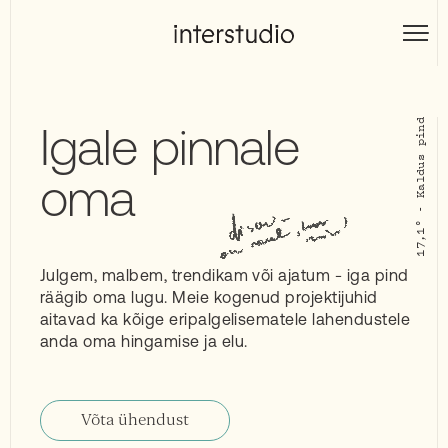
Skip
to
Interstudio
content
Igale pinnale
oma
Julgem, malbem, trendikam või ajatum - iga pind
räägib oma lugu. Meie kogenud projektijuhid
aitavad ka kõige eripalgelisematele lahendustele
anda oma hingamise ja elu.
Võta ühendust