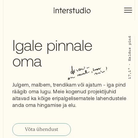
Skip
to
Interstudio
content
Igale pinnale
oma
Julgem, malbem, trendikam või ajatum - iga pind
räägib oma lugu. Meie kogenud projektijuhid
aitavad ka kõige eripalgelisematele lahendustele
anda oma hingamise ja elu.
Võta ühendust